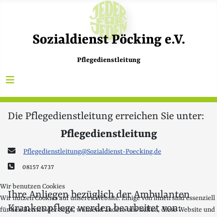
Sozialdienst Pöcking e.V.
Pflegedienstleitung
Die Pflegedienstleitung erreichen Sie unter:
Pflegedienstleitung
E-Mail:
Pflegedienstleitung@Sozialdienst-Poecking.de
Telefon:
08157 4737
Wir benutzen Cookies
Ihre Anliegen bezüglich der Ambulanten
Wir nutzen Cookies auf unserer Website. Einige von ihnen sind essenziell
Krankenpflege werden bearbeitet von:
für den Betrieb der Seite, während andere uns helfen, diese Website und